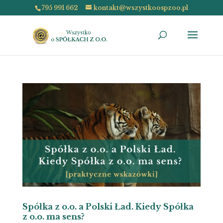
795 991 662
kontakt@wszystkoospzoo.pl
Spółka z o.o. a Polski Ład. Kiedy Spółka
z o.o. ma sens?