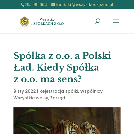
795 991 662
kontakt@wszystkoospzoo.pl
Spółka z o.o. a Polski
Ład. Kiedy Spółka
z o.o. ma sens?
9 sty 2022
|
Rejestracja spółki
,
Wspólnicy
,
Wszystkie wpisy
,
Zarząd