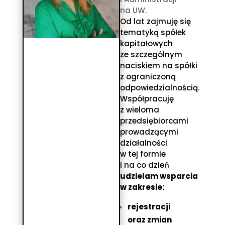
na UW.
Od lat zajmuję się
tematyką spółek
kapitałowych
ze szczególnym
naciskiem na spółki
z ograniczoną
odpowiedzialnością.
Współpracuję
z wieloma
przedsiębiorcami
prowadzącymi
działalności
w tej formie
i na co dzień
udzielam wsparcia
w zakresie:
rejestracji
oraz zmian