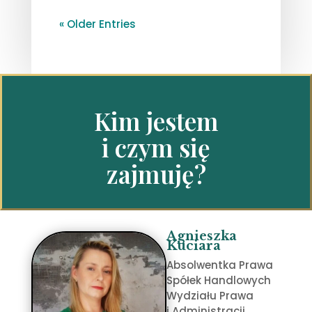
« Older Entries
Kim jestem
i czym się
zajmuję?
Agnieszka
Kuciara
Absolwentka Prawa
Spółek Handlowych
Wydziału Prawa
i Administracji