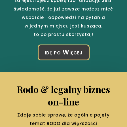
zarejestrujesz spółkę lub fundację. Jeśli
świadomość, że już zawsze możesz mieć
wsparcie i odpowiedzi na pytania
w jednym miejscu jest kusząca,
to po prostu skorzystaj!
idę po Więcej
Rodo & legalny biznes
on-line
Zdaję sobie sprawę, że ogólnie pojęty
temat RODO dla większości