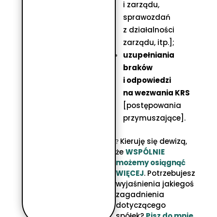
i zarządu,
sprawozdań
z działalności
zarządu, itp.];
uzupełniania
braków
i odpowiedzi
na wezwania KRS
[postępowania
przymuszające].
Kieruję się dewizą,
?
że
WSPÓLNIE
możemy osiągnąć
WIĘCEJ
.
P
otrzebujesz
wyjaśnienia jakiegoś
zagadnienia
dotyczącego
spółek?
Pisz do mnie