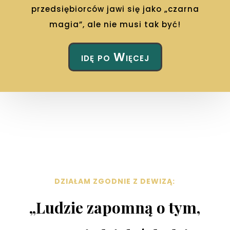
przedsiębiorców jawi się jako „czarna
magia”, ale nie musi tak być!
idę po Więcej
DZIAŁAM ZGODNIE Z DEWIZĄ:
„Ludzie zapomną o tym,